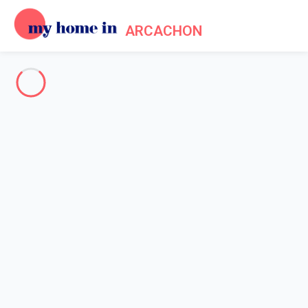
ARCACHON
Tout le bassin d'Arcachon
-
Votre recherche
RECHERCHER
Vos filtres
Appliquer
Arrivée