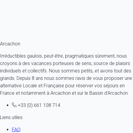
4 personnes - 2 chambres - 1 salle de bain
À partir de
130€
/nuit
Ref : 23557
Fermer
Arcachon
Irréductibles gaulois, peut-être, pragmatiques sûrement, nous
croyons à des vacances porteuses de sens, source de plaisirs
individuels et collectifs. Nous sommes petits, et avons tout des
grands. Depuis 8 ans nous sommes ravis de vous proposer une
alternative Locale et Française pour réserver vos séjours en
France et notamment à Arcachon et sur le Bassin d'Arcachon.
+33 (0) 661 108 714
Liens utiles
FAQ