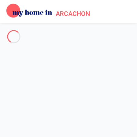
ARCACHON
Voir toutes les photos
Aperçu
Description
Carte
Tarifs et disponibilités
Avis (5)
Accueil
Location appartement Arcachon
Appartement 1 chambre Arcachon
Appartement 1 chambre
Arcachon