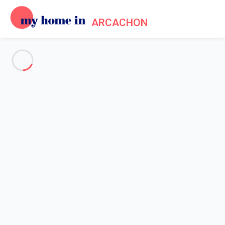
ARCACHON
Voir toutes les photos
Aperçu
Description
Carte
Tarifs et disponibilités
Accueil
Location appartement Arcachon
Appartement 1 chambre Arcachon
Appartement 1 chambre
Arcachon